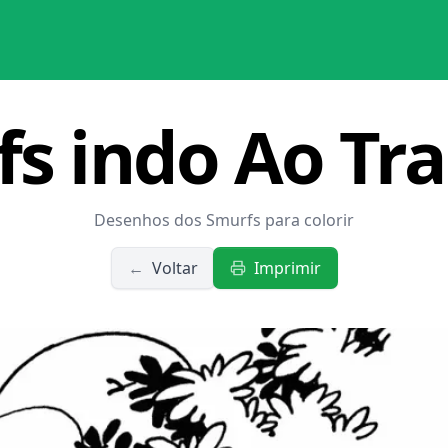
s indo Ao Tr
Desenhos dos Smurfs para colorir
←
Voltar
Imprimir