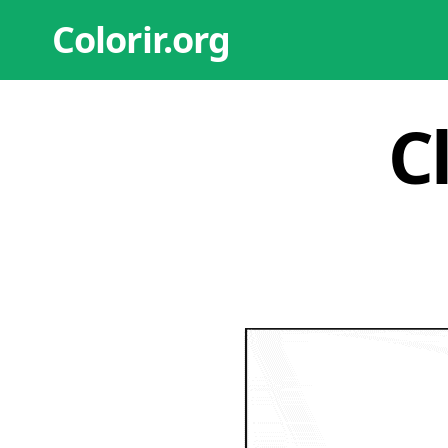
Colorir.org
C