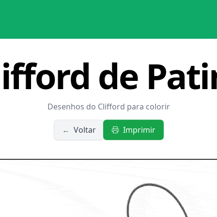
lifford de Pati
Desenhos do Clifford para colorir
←
Voltar
Imprimir