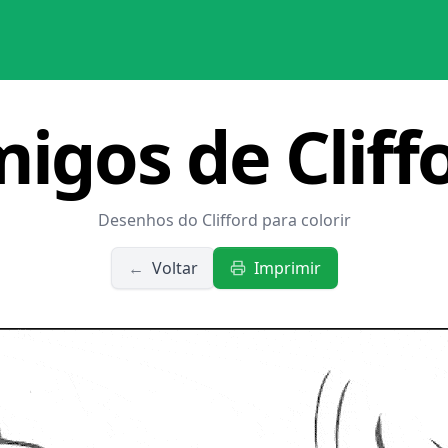
igos de Cliff
Desenhos do Clifford para colorir
←
Voltar
Imprimir