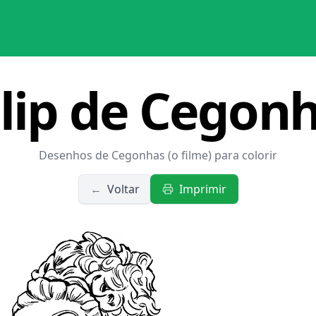
lip de Cegon
Desenhos de Cegonhas (o filme) para colorir
←
Voltar
Imprimir