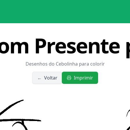
com Presente 
Desenhos do Cebolinha para colorir
←
Voltar
Imprimir