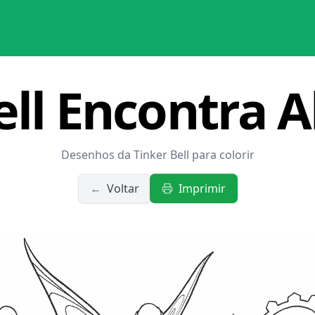
ell Encontra 
Desenhos da Tinker Bell para colorir
←
Voltar
Imprimir