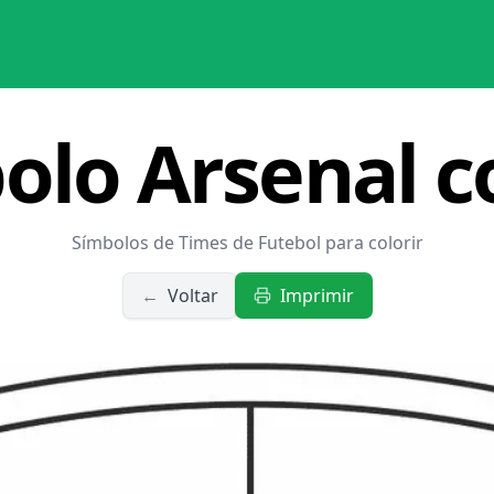
olo Arsenal co
Símbolos de Times de Futebol para colorir
←
Voltar
Imprimir