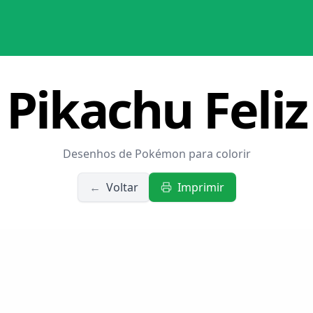
Pikachu Feliz
Desenhos de Pokémon para colorir
←
Voltar
Imprimir