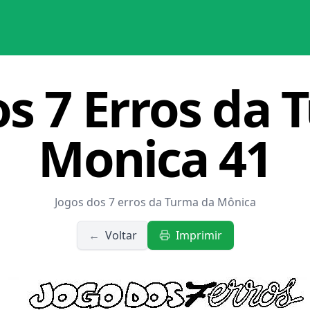
os 7 Erros da 
Monica 41
Jogos dos 7 erros da Turma da Mônica
←
Voltar
Imprimir