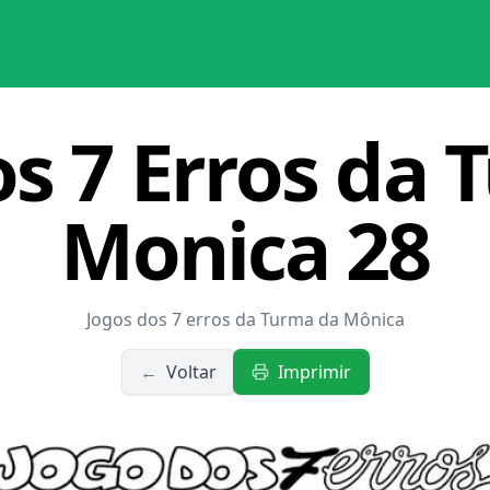
os 7 Erros da 
Monica 28
Jogos dos 7 erros da Turma da Mônica
←
Voltar
Imprimir