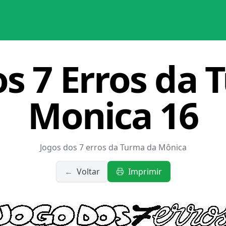
os 7 Erros da 
Monica 16
Jogos dos 7 erros da Turma da Mônica
←
Voltar
Imprimir