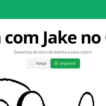
 com Jake no
Desenhos de Hora de Aventura para colorir
←
Voltar
Imprimir