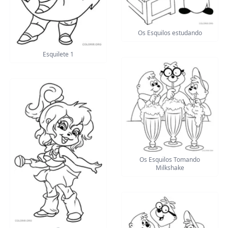
Os Esquilos estudando
Esquilete 1
Os Esquilos Tomando
Milkshake