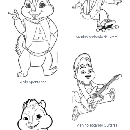
Menino andando de Skate
Alvin Apontando
Menino Tocando Guitarra